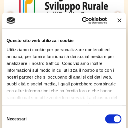
prev
prev
prev
next
next
next
Questo sito web utilizza i cookie
Utilizziamo i cookie per personalizzare contenuti ed
annunci, per fornire funzionalità dei social media e per
Parmareggio ha partecipato al programma di sviluppo
analizzare il nostro traffico. Condividiamo inoltre
rurale dell'Emilia Romagna 2014/2020, promosso dal
informazioni sul modo in cui utilizza il nostro sito con i
Fondo Europeo Agricolo per lo Sviluppo Rurale (FEASR),
nostri partner che si occupano di analisi dei dati web,
l'organo di finanziamento e programmazione istituito
dall'Unione Europea per rafforzare la politica di sviluppo
pubblicità e social media, i quali potrebbero combinarle
rurale dell’Unione e semplificarne l’attuazione. Il
con altre informazioni che ha fornito loro o che hanno
Programma investe su conoscenza e innovazione,
raccolto dal suo utilizzo dei loro servizi. La chiusura del
contribuisce a migliorare la competitività del settore
presente banner comporta il permanere delle
agroindustriale, garantisce la gestione sostenibile di
ambiente e clima e favorisce un equilibrato sviluppo del
impostazioni di default e dunque la continuazione della
Selezione
territorio e delle comunità locali.
navigazione in assenza di cookie o altri strumenti di
Necessari
del
tracciamento diversi da quelli tecnici.
consenso
FONDO EUROPEO AGRICOLO PER LO SVILUPPO RURALE (FEASR)