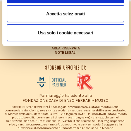
PRIVACY POLICY
Accetta selezionati
COOKIES POLICY
CONTRIBUTO FEASR
CONTATTI
LAVORA CON NOI
Usa solo i cookie necessari
PRIVACY POLICY – INFORMATIVA CONSUMATORI
DICHIARAZIONE ACCESSIBILITÀ
SITEMAP
AREA RISERVATA
NOTE LEGALI
Sponsor ufficiale di:
Parmareggio ha aderito alla
FONDAZIONE CASA DI ENZO FERRARI - MUSEO
CASEIFICI GRANTERRE SPA | Sede legale, amministrativa, stabilimento e uffici
commerciali: Via Polonia, 30-33 - 41122 Modena – Tel. 059.414711 | Stabilimento produttivo
di Montecavolo di Quattro Castella (Re) - Via Togliatti, 34AB - Tel. 059.414711 | Stabilimento
produttivo e uffici commerciali di Sommacampagna (Vr) - Via Rezzola, 21 - Tel.
045.8971800 | Cap.soc. Euro 21.500.000 i.v. - VAT NR IT 012 996 803 53 - Iscr.Reg. Impr./ Cod.
Fisc. / Part. IVA 01299680353 - REA c/o CCIAA di MO n. 351496 | Società soggetta alla
direzione e al coordinamento di "Granterre S.p.A." con sede in Modena