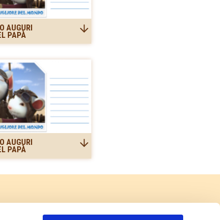
TO AUGURI
EL PAPÀ
TO AUGURI
EL PAPÀ
Sponsor ufficiale di: