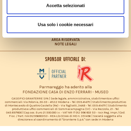
PRIVACY POLICY
Accetta selezionati
COOKIES POLICY
CONTRIBUTO FEASR
CONTATTI
LAVORA CON NOI
Usa solo i cookie necessari
PRIVACY POLICY – INFORMATIVA CONSUMATORI
DICHIARAZIONE ACCESSIBILITÀ
SITEMAP
AREA RISERVATA
NOTE LEGALI
Sponsor ufficiale di:
Parmareggio ha aderito alla
FONDAZIONE CASA DI ENZO FERRARI - MUSEO
CASEIFICI GRANTERRE SPA | Sede legale, amministrativa, stabilimento e uffici
commerciali: Via Polonia, 30-33 - 41122 Modena – Tel. 059.414711 | Stabilimento produttivo
di Montecavolo di Quattro Castella (Re) - Via Togliatti, 34AB - Tel. 059.414711 | Stabilimento
produttivo e uffici commerciali di Sommacampagna (Vr) - Via Rezzola, 21 - Tel.
045.8971800 | Cap.soc. Euro 21.500.000 i.v. - VAT NR IT 012 996 803 53 - Iscr.Reg. Impr./ Cod.
Fisc. / Part. IVA 01299680353 - REA c/o CCIAA di MO n. 351496 | Società soggetta alla
direzione e al coordinamento di "Granterre S.p.A." con sede in Modena