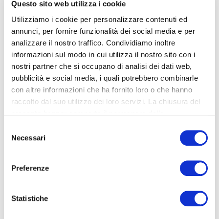
Questo sito web utilizza i cookie
Utilizziamo i cookie per personalizzare contenuti ed
annunci, per fornire funzionalità dei social media e per
analizzare il nostro traffico. Condividiamo inoltre
CALENDARI / BIGLIETTI
informazioni sul modo in cui utilizza il nostro sito con i
nostri partner che si occupano di analisi dei dati web,
pubblicità e social media, i quali potrebbero combinarle
con altre informazioni che ha fornito loro o che hanno
raccolto dal suo utilizzo dei loro servizi. La chiusura del
presente banner comporta il permanere delle
impostazioni di default e dunque la continuazione della
Selezione
navigazione in assenza di cookie o altri strumenti di
Necessari
del
tracciamento diversi da quelli tecnici.
consenso
Per maggiori dettagli vedi di seguito.
PAPERTOYS E MASCHERINE
Preferenze
Per maggiori dettagli:
Cookie Policy
Statistiche