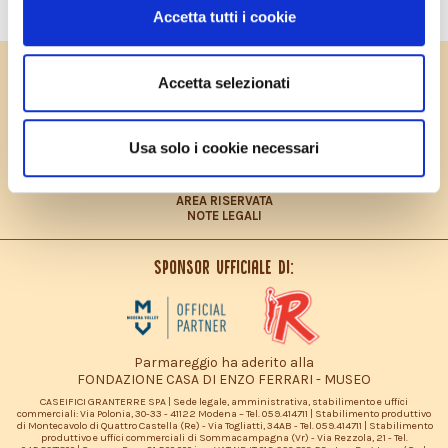
Accetta tutti i cookie
PRIVACY POLICY
Accetta selezionati
COOKIES POLICY
CONTRIBUTO FEASR
CONTATTI
LAVORA CON NOI
Usa solo i cookie necessari
PRIVACY POLICY – INFORMATIVA CONSUMATORI
DICHIARAZIONE ACCESSIBILITÀ
SITEMAP
AREA RISERVATA
NOTE LEGALI
Sponsor ufficiale di:
Parmareggio ha aderito alla
FONDAZIONE CASA DI ENZO FERRARI - MUSEO
CASEIFICI GRANTERRE SPA | Sede legale, amministrativa, stabilimento e uffici
commerciali: Via Polonia, 30-33 - 41122 Modena – Tel. 059.414711 | Stabilimento produttivo
di Montecavolo di Quattro Castella (Re) - Via Togliatti, 34AB - Tel. 059.414711 | Stabilimento
produttivo e uffici commerciali di Sommacampagna (Vr) - Via Rezzola, 21 - Tel.