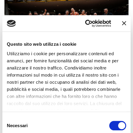
prev
prev
prev
next
next
next
Questo sito web utilizza i cookie
Utilizziamo i cookie per personalizzare contenuti ed
annunci, per fornire funzionalità dei social media e per
analizzare il nostro traffico. Condividiamo inoltre
informazioni sul modo in cui utilizza il nostro sito con i
nostri partner che si occupano di analisi dei dati web,
pubblicità e social media, i quali potrebbero combinarle
FAMILA BASKET SCHIO CAMPIONESSE
con altre informazioni che ha fornito loro o che hanno
raccolto dal suo utilizzo dei loro servizi. La chiusura del
D'ITALIA
presente banner comporta il permanere delle
impostazioni di default e dunque la continuazione della
Selezione
Tanti complimenti alla Famila Basket Femminile di Schio
navigazione in assenza di cookie o altri strumenti di
Necessari
del
per aver aggiunto un nuovo trofeo al loro palmarès!
tracciamento diversi da quelli tecnici.