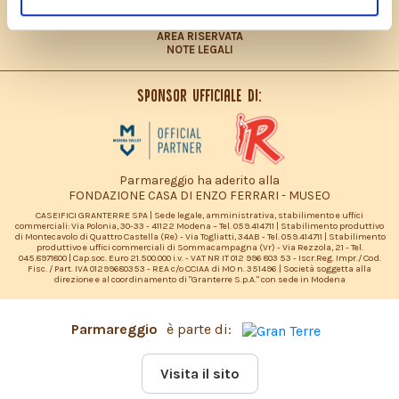
DICHIARAZIONE ACCESSIBILITÀ
SITEMAP
AREA RISERVATA
NOTE LEGALI
Sponsor ufficiale di:
Parmareggio ha aderito alla
FONDAZIONE CASA DI ENZO FERRARI - MUSEO
CASEIFICI GRANTERRE SPA | Sede legale, amministrativa, stabilimento e uffici
commerciali: Via Polonia, 30-33 - 41122 Modena – Tel. 059.414711 | Stabilimento produttivo
di Montecavolo di Quattro Castella (Re) - Via Togliatti, 34AB - Tel. 059.414711 | Stabilimento
produttivo e uffici commerciali di Sommacampagna (Vr) - Via Rezzola, 21 - Tel.
045.8971800 | Cap.soc. Euro 21.500.000 i.v. - VAT NR IT 012 996 803 53 - Iscr.Reg. Impr./ Cod.
Fisc. / Part. IVA 01299680353 - REA c/o CCIAA di MO n. 351496 | Società soggetta alla
direzione e al coordinamento di "Granterre S.p.A." con sede in Modena
Parmareggio
è parte di:
Visita il sito