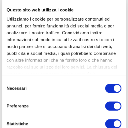
Questo sito web utilizza i cookie
prev
prev
prev
next
next
next
Utilizziamo i cookie per personalizzare contenuti ed
annunci, per fornire funzionalità dei social media e per
analizzare il nostro traffico. Condividiamo inoltre
informazioni sul modo in cui utilizza il nostro sito con i
WEEK4KIDS: L’ABC DELLA MERENDA
nostri partner che si occupano di analisi dei dati web,
pubblicità e social media, i quali potrebbero combinarle
SULLE PISTE DA SCI
con altre informazioni che ha fornito loro o che hanno
raccolto dal suo utilizzo dei loro servizi. La chiusura del
Dal 10 al 16 marzo scorso si è svolta la 7° edizione di
presente banner comporta il permanere delle
Week4Kids, la settimana bianca pensata per bambini e
impostazioni di default e dunque la continuazione della
Selezione
ragazzi dai 3 ai 14 anni.
navigazione in assenza di cookie o altri strumenti di
Necessari
del
L’iniziativa, che coinvolge circa 20 scuole di sci delle
tracciamento diversi da quelli tecnici.
consenso
principali località sciistiche e oltre 5.000 famiglie, vuole
Per maggiori dettagli vedi di seguito.
avvicinare i giovanissimi allo sci, facendo vivere
Preferenze
Per maggiori dettagli:
Cookie Policy
un’esperienza sulla neve a 360°, tra discese mozzafiato,
giochi, laboratori, attività e sorprese.
Statistiche
Il programma che è comune per tutte le scuole di sci