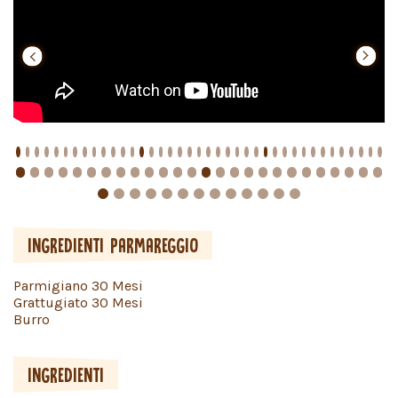
prev
prev
prev
next
next
next
INGREDIENTI PARMAREGGIO
Parmigiano 30 Mesi
Grattugiato 30 Mesi
Burro
INGREDIENTI