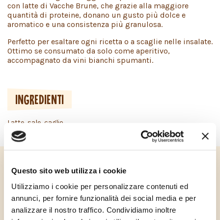
con latte di Vacche Brune, che grazie alla maggiore
quantità di proteine, donano un gusto più dolce e
aromatico e una consistenza più granulosa.
Perfetto per esaltare ogni ricetta o a scaglie nelle insalate.
Ottimo se consumato da solo come aperitivo,
accompagnato da vini bianchi spumanti.
INGREDIENTI
Latte, sale, caglio.
FORMATI
Disponibile nel formato da 200 gr, incartato in una pregiata
Questo sito web utilizza i cookie
carta alimentare.
Utilizziamo i cookie per personalizzare contenuti ed
annunci, per fornire funzionalità dei social media e per
analizzare il nostro traffico. Condividiamo inoltre