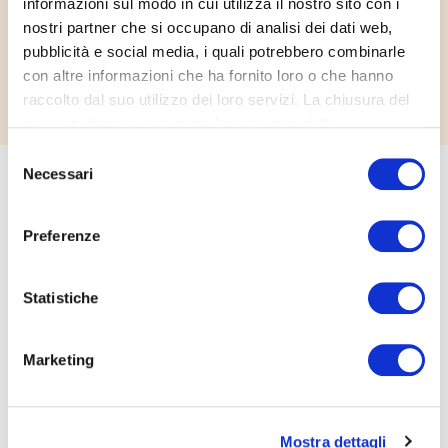
informazioni sul modo in cui utilizza il nostro sito con i
nostri partner che si occupano di analisi dei dati web,
pubblicità e social media, i quali potrebbero combinarle
con altre informazioni che ha fornito loro o che hanno
raccolto dal suo utilizzo dei loro servizi. La chiusura del
200 gr.
presente banner comporta il permanere delle
impostazioni di default e dunque la continuazione della
Selezione
SMALTIMENTO
navigazione in assenza di cookie o altri strumenti di
Necessari
del
tracciamento diversi da quelli tecnici.
consenso
Per maggiori dettagli vedi di seguito.
Preferenze
Incarto esterno
Per maggiori dettagli:
Cookie Policy
Statistiche
Involucro sottovuoto
Marketing
* Segui sempre le regole del tuo Comune
VALORI NUTRIZIONALI MEDI
Mostra dettagli