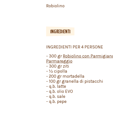
Robiolino
INGREDIENTI
INGREDIENTI PER 4 PERSONE
- 300 gr
Robiolino con Parmigian
Parmareggio
- 300 gr ziti
- ½ cipolla
- 200 gr mortadella
- 100 gr granella di pistacchi
- q.b. latte
- q.b. olio EVO
- q.b. sale
- q.b. pepe