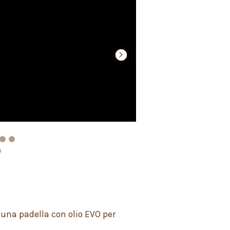
next
next
n una padella con olio EVO per