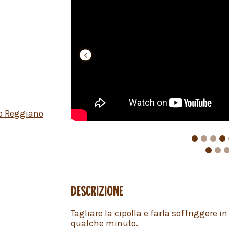
prev
prev
o Reggiano
DESCRIZIONE
Tagliare la cipolla e farla soffriggere i
qualche minuto.