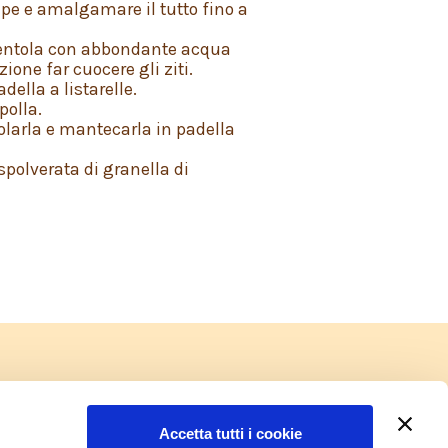
pepe e amalgamare il tutto fino a
pentola con abbondante acqua
ione far cuocere gli ziti.
ella a listarelle.
polla.
olarla e mantecarla in padella
spolverata di granella di
Sponsor ufficiale di:
Accetta tutti i cookie