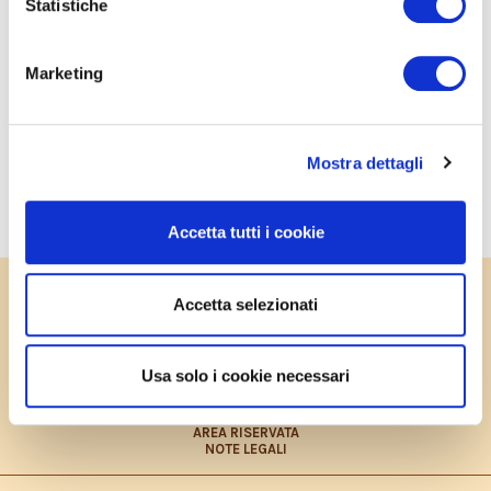
Statistiche
infornare e cuocere a 180° per circa 25 minuti.
Marketing
CONDIVIDI SU FACEBOOK
Mostra dettagli
SALVA IN PDF
STAMPA
Accetta tutti i cookie
PRIVACY POLICY
Accetta selezionati
COOKIES POLICY
CONTRIBUTO FEASR
CONTATTI
LAVORA CON NOI
Usa solo i cookie necessari
PRIVACY POLICY – INFORMATIVA CONSUMATORI
DICHIARAZIONE ACCESSIBILITÀ
SITEMAP
AREA RISERVATA
NOTE LEGALI