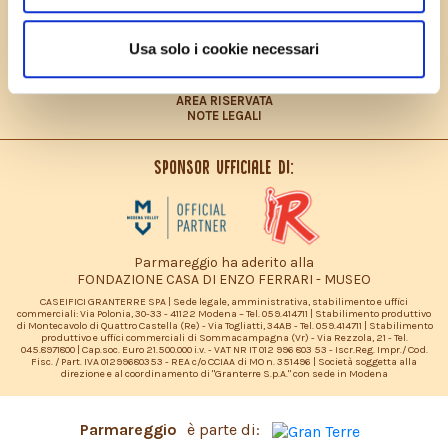
CONTRIBUTO FEASR
CONTATTI
LAVORA CON NOI
Usa solo i cookie necessari
PRIVACY POLICY – INFORMATIVA CONSUMATORI
DICHIARAZIONE ACCESSIBILITÀ
SITEMAP
AREA RISERVATA
NOTE LEGALI
Sponsor ufficiale di:
Parmareggio ha aderito alla
FONDAZIONE CASA DI ENZO FERRARI - MUSEO
CASEIFICI GRANTERRE SPA | Sede legale, amministrativa, stabilimento e uffici
commerciali: Via Polonia, 30-33 - 41122 Modena – Tel. 059.414711 | Stabilimento produttivo
di Montecavolo di Quattro Castella (Re) - Via Togliatti, 34AB - Tel. 059.414711 | Stabilimento
produttivo e uffici commerciali di Sommacampagna (Vr) - Via Rezzola, 21 - Tel.
045.8971800 | Cap.soc. Euro 21.500.000 i.v. - VAT NR IT 012 996 803 53 - Iscr.Reg. Impr./ Cod.
Fisc. / Part. IVA 01299680353 - REA c/o CCIAA di MO n. 351496 | Società soggetta alla
direzione e al coordinamento di "Granterre S.p.A." con sede in Modena
Parmareggio
è parte di: