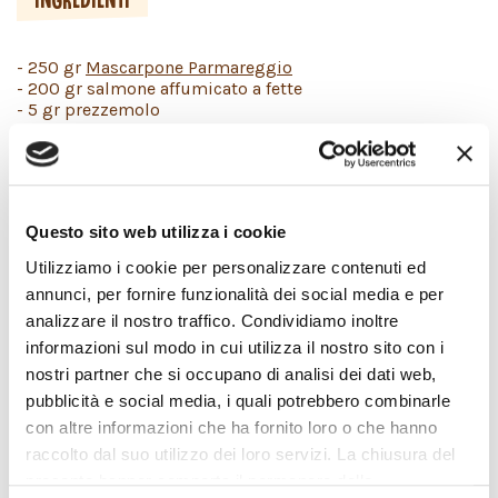
- 250 gr
Mascarpone Parmareggio
- 200 gr salmone affumicato a fette
- 5 gr prezzemolo
- 1 limone
- 1 arancio
- 20 gr capperi dissalati
- 50 gr cipolla rossa
- 5 panini rotondi
Questo sito web utilizza i cookie
- 3 gr sale
- 1 gr pepe
Utilizziamo i cookie per personalizzare contenuti ed
annunci, per fornire funzionalità dei social media e per
analizzare il nostro traffico. Condividiamo inoltre
informazioni sul modo in cui utilizza il nostro sito con i
DESCRIZIONE
nostri partner che si occupano di analisi dei dati web,
pubblicità e social media, i quali potrebbero combinarle
In una ciotola mettere il Mascarpone e aggiungere un po'
con altre informazioni che ha fornito loro o che hanno
di scorza di limone e arancia grattugiate.
raccolto dal suo utilizzo dei loro servizi. La chiusura del
Tagliare finemente il prezzemolo e aggiungerlo nella
presente banner comporta il permanere delle
ciotola insieme a sale e pepe.