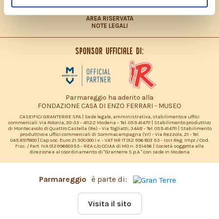
DICHIARAZIONE ACCESSIBILITÀ
SITEMAP
AREA RISERVATA
NOTE LEGALI
Sponsor ufficiale di:
Parmareggio ha aderito alla
FONDAZIONE CASA DI ENZO FERRARI - MUSEO
CASEIFICI GRANTERRE SPA | Sede legale, amministrativa, stabilimento e uffici
commerciali: Via Polonia, 30-33 - 41122 Modena – Tel. 059.414711 | Stabilimento produttivo
di Montecavolo di Quattro Castella (Re) - Via Togliatti, 34AB - Tel. 059.414711 | Stabilimento
produttivo e uffici commerciali di Sommacampagna (Vr) - Via Rezzola, 21 - Tel.
045.8971800 | Cap.soc. Euro 21.500.000 i.v. - VAT NR IT 012 996 803 53 - Iscr.Reg. Impr./ Cod.
Fisc. / Part. IVA 01299680353 - REA c/o CCIAA di MO n. 351496 | Società soggetta alla
direzione e al coordinamento di "Granterre S.p.A." con sede in Modena
Parmareggio
è parte di:
Visita il sito