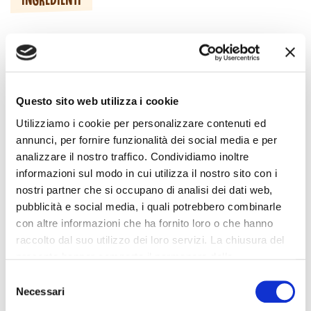
-
500g di Mascarpone GranTerre
- 300g di panna fresca
- 125g di zucchero a velo
- 1 cucchiaino colmo di estratto di vaniglia
- 1 pandoro
Questo sito web utilizza i cookie
- Ribes q.b.
Utilizziamo i cookie per personalizzare contenuti ed
annunci, per fornire funzionalità dei social media e per
analizzare il nostro traffico. Condividiamo inoltre
DESCRIZIONE
informazioni sul modo in cui utilizza il nostro sito con i
nostri partner che si occupano di analisi dei dati web,
INGREDIENTI PER 6 PERSONE
pubblicità e social media, i quali potrebbero combinarle
TEMPO: 40 MINUTI
con altre informazioni che ha fornito loro o che hanno
DIFFICOLTA’: media
raccolto dal suo utilizzo dei loro servizi. La chiusura del
In una ciotola versare il mascarpone, la panna, lo
presente banner comporta il permanere delle
zucchero a velo e l’estratto di vaniglia, montare con
impostazioni di default e dunque la continuazione della
Selezione
fruste elettriche fino a che non diventi spumosa e soda.
navigazione in assenza di cookie o altri strumenti di
Coprire con pellicola e riporre in frigo.
Necessari
del
Intanto tagliare a metà in orizzontale un pandoro, scavare
tracciamento diversi da quelli tecnici.
consenso